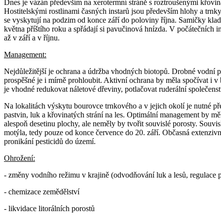
Dnes je vázán především na xerotermní stráně s roztroušenými křovin
Hostitelskými rostlinami časných instarů jsou především hlohy a trnky
se vyskytují na podzim od konce září do poloviny října. Samičky klado
května příštího roku a spřádají si pavučinová hnízda. V počátečních i
až v září a v říjnu.
Management:
Nejdůležitější je ochrana a údržba vhodných biotopů. Drobné vodní pl
prospěšné je i mírně prohloubit. Aktivní ochrana by měla spočívat i
je vhodné redukovat náletové dřeviny, potlačovat ruderální společens
Na lokalitách výskytu bourovce trnkového a v jejich okolí je nutné p
pastvin, luk a křovinatých strání na les. Optimální management by měl
alespoň desetinu plochy, ale neměly by tvořit souvislé porosty. Souv
motýla, tedy pouze od konce července do 20. září. Občasná extenzivní
pronikání pesticidů do území.
Ohrožení:
- změny vodního režimu v krajině (odvodňování luk a lesů, regulace 
- chemizace zemědělství
- likvidace litorálních porostů