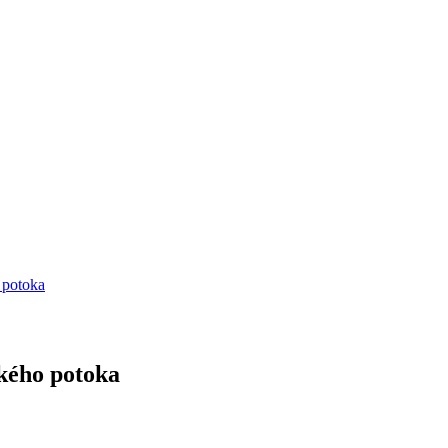
 potoka
kého potoka