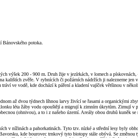
olí Bánovského potoka.
ých výšek 200 - 900 m. Druh žije v jezírkách, v lomech a pískovnách, 
 na kalištích zvěře. V rybnících či požárních nádržích ji nalezneme jen
 tráví ve vodě, kde dochází k páření a kladení vajíček většinou v někol
nom až dvou týdnech líhnou larvy živící se řasami a organickými zbytk
lonku léta žáby vodu opouštějí a migrují k zimním úkrytům. Zimují v p
obecnou (ohnivou), a to i z našeho území. Areály obou druhů kuněk se n
lesích v nížinách a pahorkatinách. Tyto tzv. nízké a střední lesy byl
m Bavorsku, kde bourovec trnkový tyto biotopy stále obývá. Se změnou 