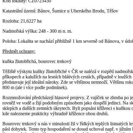
Kód lokality: CZ0723430
Katastrální území: Bánov, Šumice u Uherského Brodu, Těšov
Rozloha: 21,6227 ha
Nadmořská výška: 248 - 300 m n. m.
Poloha: Lokalita se nachází přibližně 1 km severně od Bánova, v úd
Předmět ochrany:
kuňka žlutobřichá, bourovec trnkový
Těžiště výskytu kuňky žlutobřiché v ČR se nalézá v rozpětí nadmořsk
příkopech a kalužích na lesních blátivých cestách, případně v loužích
představuje její ideální nároky. Zde se většinou nemnoží. Většinu roku
800 m (ale i více podle podmínek).
Rozmnožování předcházejí hlasové projevy. Z vajíček se zhruba po jed
rovněž ve vodě a žijí podobným způsobem jako dospělí jedinci. Na sk
sklepích a dalších zemních úkrytech. Byli popsáni kříženci s kuňkou 
kde nalezneme prakticky výhradně křížence obou druhů.
Bourovec trnkový u nás v minulosti žil v řídkých teplých listnatých 
pásl dobytek. Tento typ hospodaření se dosud uchoval např. v jižní