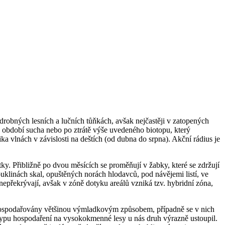
drobných lesních a lučních tůňkách, avšak nejčastěji v zatopených
 v období sucha nebo po ztrátě výše uvedeného biotopu, který
ika vlnách v závislosti na deštích (od dubna do srpna). Akční rádius je
y. Přibližně po dvou měsících se proměňují v žabky, které se zdržují
uklinách skal, opuštěných norách hlodavců, pod návějemi listí, ve
epřekrývají, avšak v zóně dotyku areálů vzniká tzv. hybridní zóna,
y obhospodařovány většinou výmladkovým způsobem, případně se v nich
typu hospodaření na vysokokmenné lesy u nás druh výrazně ustoupil.