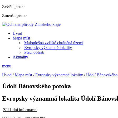
Zvětšit písmo
Zmenšit písmo
Úvod
Mapa míst
Maloplošná zvláště chráněná území
Evropsky významné lokality
Ptačí oblasti
Aktuality
menu
Úvod
/
Mapa míst
/
Evropsky významné lokality
/
Údolí Bánovského
Údolí Bánovského potoka
Evropsky významná lokalita Údolí Bánovs
Základní informace: