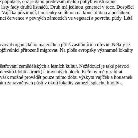
é populace, což je dáno především malou pohyblivostí samic.
 listy řady druhů listnáčů. Druh má jedinou generaci v roce. Dospělci
in. Vajíčka přezimují, housenky se líhnou na konci dubna a počátkem
 konci července v pevných zámotcích ve vegetaci a povrchu půdy. Létá
ovat organického materiálu a příliš zastiňujících dřevin. Někdy je
ojživelníci přirozeně migrovat. Na ploše evropsky významné lokality
šetřování zemědělských a lesních kultur. Nežádoucí je také převod
edevším hlohů a trnek) a travnatých ploch. Keře by měly zabírat
y je však možné provádět pouze mimo dobu výskytu vajíček a housenek
ím zatravněných pásů v okolí lokality zamezit splachu hnojiv a