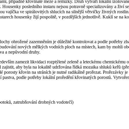
ami, případně křovinaté meze a remízky. Druh vytváří lokální izolovan
. Housenky posledního instaru nejsou potravně specializovány a živí se
u vajíčka ve spirálovitých shlucích na silnější větvičky živných rostl
nstarech housenky žijí pospolitě, v pozdějších jednotlivě. Kuklí se na
ochy ohrožené zazemněním je důležité kontrolovat a podle potřeby zbav
 v budování nových mělkých vodních ploch na místech, kam by mohli ob
tva a nepůvodní druhy.
ředevším zamezit likvidaci rozptýlené zeleně a leteckému chemickému o
 zajistit, aby byla na lokalitě udržována řídká mozaika shluků keřů (př
islé porosty křovin na stráních je nutné radikálně prořezat. Prořezávk
 pastva, podle potřeby lokální proředění křovinatých porostů. Vytvořen
potoků, zatrubňování drobných vodotečí)