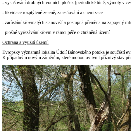
- vysušování drobných vodních plošek (periodické tůně, výmoly v ce
- likvidace rozptýlené zeleně, zalesňování a chemizace
- zarůstání křovinatých stanovišť a postupná přeměna na zapojený ml
- plošné vyřezávání křovin v rámci péče o chráněná území
Ochrana a využití území:
Evropsky významná lokalita Údolí Bánovského potoka je součástí evr
K případným novým záměrům, které mohou ovlivnit příznivý stav před