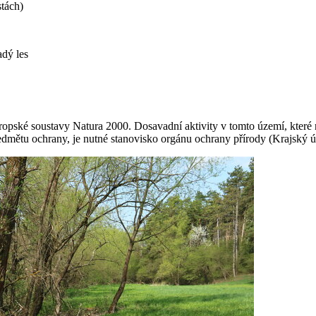
stách)
adý les
opské soustavy Natura 2000. Dosavadní aktivity v tomto území, které 
mětu ochrany, je nutné stanovisko orgánu ochrany přírody (Krajský úř