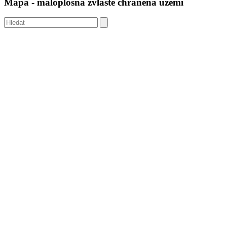
Mapa - maloplošná zvláště chráněná území