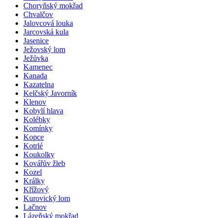
Choryňský mokřad
Chvalčov
Jalovcová louka
Jarcovská kula
Jasenice
Ježovský lom
Ježůvka
Kamenec
Kanada
Kazatelna
Kelčský Javorník
Klenov
Kobylí hlava
Kolébky
Komínky
Kopce
Kotrlé
Koukolky
Kovářův žleb
Kozel
Králky
Křížový
Kurovický lom
Lačnov
Lázeňský mokřad