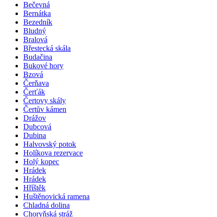
Bečevná
Bernátka
Bezedník
Bludný
Bralová
Břestecká skála
Budačina
Bukové hory
Bzová
Čerňava
Čerťák
Čertovy skály
Čertův kámen
Drážov
Dubcová
Dubina
Halvovský potok
Holíkova rezervace
Holý kopec
Hrádek
Hrádek
Hříštěk
Huštěnovická ramena
Chladná dolina
Choryňská stráž