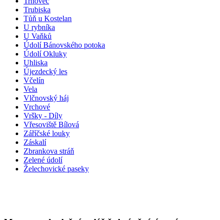
Trnovec
Trubiska
Tůň u Kostelan
U rybníka
U Vaňků
Údolí Bánovského potoka
Údolí Okluky
Uhliska
Újezdecký les
Včelín
Vela
Vlčnovský háj
Vrchové
Vršky - Díly
Vřesoviště Bílová
Záříčské louky
Záskalí
Zbrankova stráň
Zelené údolí
Želechovické paseky