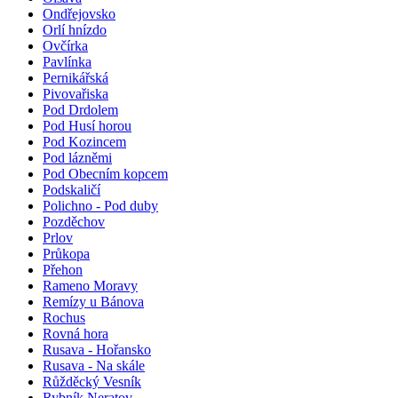
Ondřejovsko
Orlí hnízdo
Ovčírka
Pavlínka
Pernikářská
Pivovařiska
Pod Drdolem
Pod Husí horou
Pod Kozincem
Pod lázněmi
Pod Obecním kopcem
Podskaličí
Polichno - Pod duby
Pozděchov
Prlov
Průkopa
Přehon
Rameno Moravy
Remízy u Bánova
Rochus
Rovná hora
Rusava - Hořansko
Rusava - Na skále
Růžděcký Vesník
Rybník Neratov