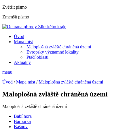
Zvětšit písmo
Zmenšit písmo
Úvod
Mapa míst
Maloplošná zvláště chráněná území
Evropsky významné lokality
Ptačí oblasti
Aktuality
menu
Úvod
/
Mapa míst
/
Maloplošná zvláště chráněná území
Maloplošná zvláště chráněná území
Maloplošná zvláště chráněná území
Babí hora
Barborka
Bašnov