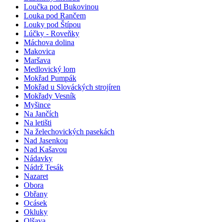
Loučka pod Bukovinou
Louka pod Rančem
Louky pod Štípou
Lúčky - Roveňky
Máchova dolina
Makovica
Maršava
Medlovický lom
Mokřad Pumpák
Mokřad u Slováckých strojíren
Mokřady Vesník
Myšince
Na Jančích
Na letišti
Na želechovických pasekách
Nad Jasenkou
Nad Kašavou
Nádavky
Nádrž Tesák
Nazaret
Obora
Obřany
Ocásek
Okluky
Olšava