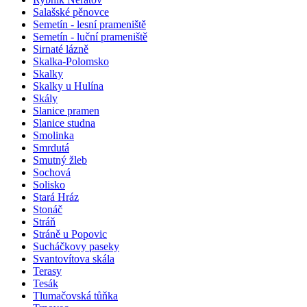
Salašské pěnovce
Semetín - lesní prameniště
Semetín - luční prameniště
Sirnaté lázně
Skalka-Polomsko
Skalky
Skalky u Hulína
Skály
Slanice pramen
Slanice studna
Smolinka
Smrdutá
Smutný žleb
Sochová
Solisko
Stará Hráz
Stonáč
Stráň
Stráně u Popovic
Sucháčkovy paseky
Svantovítova skála
Terasy
Tesák
Tlumačovská tůňka