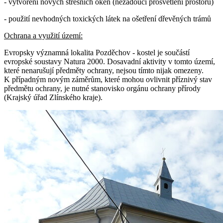
- vytvoření nových střešních oken (nežádoucí prosvětlení prostoru)
- použití nevhodných toxických látek na ošetření dřevěných trámů
Ochrana a využití území:
Evropsky významná lokalita Pozděchov - kostel je součástí
evropské soustavy Natura 2000. Dosavadní aktivity v tomto území,
které nenarušují předměty ochrany, nejsou tímto nijak omezeny.
K případným novým záměrům, které mohou ovlivnit příznivý stav
předmětu ochrany, je nutné stanovisko orgánu ochrany přírody
(Krajský úřad Zlínského kraje).