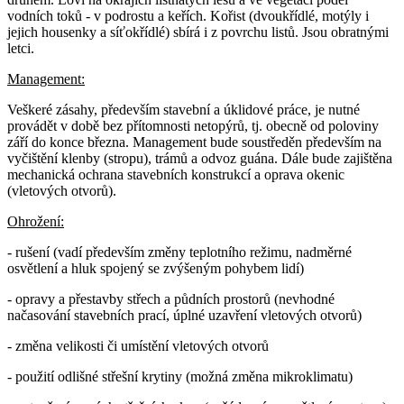
vodních toků - v podrostu a keřích. Kořist (dvoukřídlé, motýly i
jejich housenky a síťokřídlé) sbírá i z povrchu listů. Jsou obratnými
letci.
Management:
Veškeré zásahy, především stavební a úklidové práce, je nutné
provádět v době bez přítomnosti netopýrů, tj. obecně od poloviny
září do konce března. Management bude soustředěn především na
vyčištění klenby (stropu), trámů a odvoz guána. Dále bude zajištěna
mechanická ochrana stavebních konstrukcí a oprava okenic
(vletových otvorů).
Ohrožení:
- rušení (vadí především změny teplotního režimu, nadměrné
osvětlení a hluk spojený se zvýšeným pohybem lidí)
- opravy a přestavby střech a půdních prostorů (nevhodné
načasování stavebních prací, úplné uzavření vletových otvorů)
- změna velikosti či umístění vletových otvorů
- použití odlišné střešní krytiny (možná změna mikroklimatu)