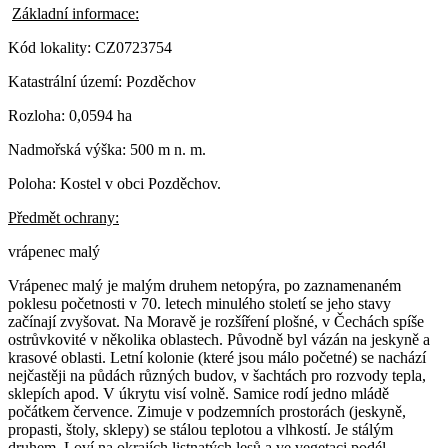
Zák
ladní informace:
Kód lokality: CZ0723754
Katastrální území: Pozděchov
Rozloha: 0,0594 ha
Nadmořská výška: 500 m n. m.
Poloha: Kostel v obci Pozděchov.
Předmět ochrany:
vrápenec malý
Vrápenec malý je malým druhem netopýra, po zaznamenaném
poklesu početnosti v 70. letech minulého století se jeho stavy
začínají zvyšovat. Na Moravě je rozšíření plošné, v Čechách spíše
ostrůvkovité v několika oblastech. Původně byl vázán na jeskyně a
krasové oblasti. Letní kolonie (které jsou málo početné) se nachází
nejčastěji na půdách různých budov, v šachtách pro rozvody tepla,
sklepích apod. V úkrytu visí volně. Samice rodí jedno mládě
počátkem července. Zimuje v podzemních prostorách (jeskyně,
propasti, štoly, sklepy) se stálou teplotou a vlhkostí. Je stálým
druhem. Loví na okrajích listnatých lesů a ve vegetaci podél