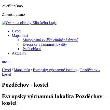
Zvětšit písmo
Zmenšit písmo
Úvod
Mapa míst
Maloplošná zvláště chráněná území
Evropsky významné lokality
Ptačí oblasti
Aktuality
menu
Úvod
/
Mapa míst
/
Evropsky významné lokality
/
Pozděchov -
kostel
Pozděchov - kostel
Evropsky významná lokalita Pozděchov –
kostel