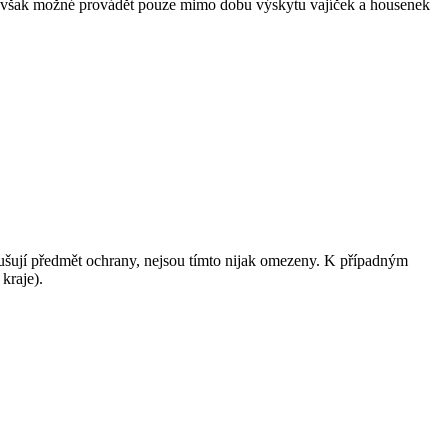
y je však možné provádět pouze mimo dobu výskytu vajíček a housenek
rušují předmět ochrany, nejsou tímto nijak omezeny. K případným
kraje).