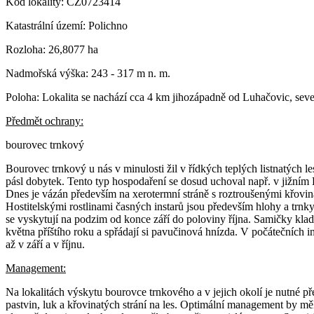
Kód lokality: CZ0723414
Katastrální území: Polichno
Rozloha: 26,8077 ha
Nadmořská výška: 243 - 317 m n. m.
Poloha: Lokalita se nachází cca 4 km jihozápadně od Luhačovic, sev
Předmět ochrany:
bourovec trnkový
Bourovec trnkový u nás v minulosti žil v řídkých teplých listnatých 
pásl dobytek. Tento typ hospodaření se dosud uchoval např. v jižní
Dnes je vázán především na xerotermní stráně s roztroušenými křovin
Hostitelskými rostlinami časných instarů jsou především hlohy a trnky
se vyskytují na podzim od konce září do poloviny října. Samičky klado
května příštího roku a spřádají si pavučinová hnízda. V počátečních i
až v září a v říjnu.
Management:
Na lokalitách výskytu bourovce trnkového a v jejich okolí je nutné p
pastvin, luk a křovinatých strání na les. Optimální management by měl