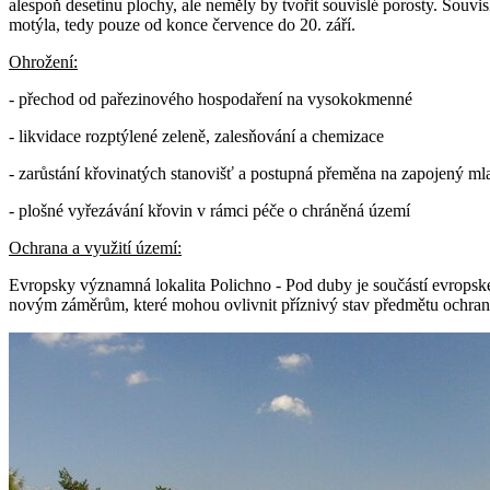
alespoň desetinu plochy, ale neměly by tvořit souvislé porosty. Souv
motýla, tedy pouze od konce července do 20. září.
Ohrožení:
- přechod od pařezinového hospodaření na vysokokmenné
- likvidace rozptýlené zeleně, zalesňování a chemizace
- zarůstání křovinatých stanovišť a postupná přeměna na zapojený ml
- plošné vyřezávání křovin v rámci péče o chráněná území
Ochrana a využití území:
Evropsky významná lokalita Polichno - Pod duby je součástí evropsk
novým záměrům, které mohou ovlivnit příznivý stav předmětu ochrany,