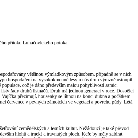
ného přítoku Luhačovického potoka.
y obhospodařovány většinou výmladkovým způsobem, případně se v nich
typu hospodaření na vysokokmenné lesy u nás druh výrazně ustoupil.
é populace, což je dáno především malou pohyblivostí samic.
 listy řady druhů listnáčů. Druh má jedinou generaci v roce. Dospělci
in. Vajíčka přezimují, housenky se líhnou na konci dubna a počátkem
 konci července v pevných zámotcích ve vegetaci a povrchu půdy. Létá
šetřování zemědělských a lesních kultur. Nežádoucí je také převod
edevším hlohů a trnek) a travnatých ploch. Keře by měly zabírat