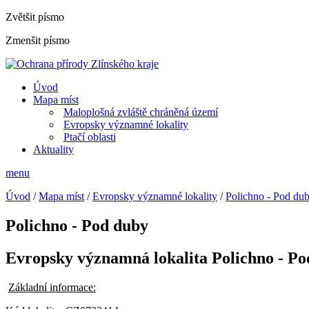
Zvětšit písmo
Zmenšit písmo
Úvod
Mapa míst
Maloplošná zvláště chráněná území
Evropsky významné lokality
Ptačí oblasti
Aktuality
menu
Úvod
/
Mapa míst
/
Evropsky významné lokality
/
Polichno - Pod du
Polichno - Pod duby
Evropsky významná lokalita Polichno - Po
Základní informace: