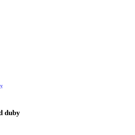
by
d duby