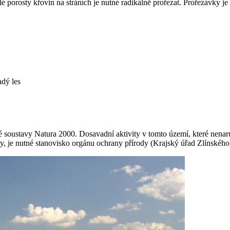
islé porosty křovin na stráních je nutné radikálně prořezat. Prořezávk
adý les
é soustavy Natura 2000. Dosavadní aktivity v tomto území, které nena
 je nutné stanovisko orgánu ochrany přírody (Krajský úřad Zlínského 