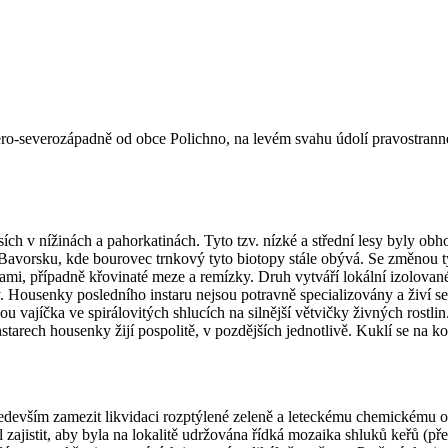
ero-severozápadně od obce Polichno, na levém svahu údolí pravostran
lesích v nížinách a pahorkatinách. Tyto tzv. nízké a střední lesy byl
m Bavorsku, kde bourovec trnkový tyto biotopy stále obývá. Se změnou 
ami, případně křovinaté meze a remízky. Druh vytváří lokální izolovan
. Housenky posledního instaru nejsou potravně specializovány a živí se
u vajíčka ve spirálovitých shlucích na silnější větvičky živných rostl
nstarech housenky žijí pospolitě, v pozdějších jednotlivě. Kuklí se na
ředevším zamezit likvidaci rozptýlené zeleně a leteckému chemickému o
 zajistit, aby byla na lokalitě udržována řídká mozaika shluků keřů (př