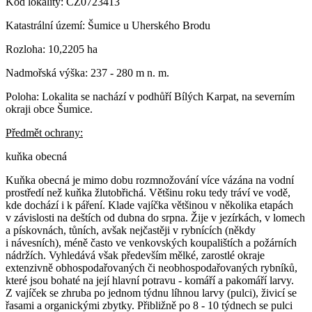
Kód lokality: CZ0723413
Katastrální území: Šumice u Uherského Brodu
Rozloha: 10,2205 ha
Nadmořská výška: 237 - 280 m n. m.
Poloha: Lokalita se nachází v podhůří Bílých Karpat, na severním
okraji obce Šumice.
Předmět ochrany:
kuňka obecná
Kuňka obecná je mimo dobu rozmnožování více vázána na vodní
prostředí než kuňka žlutobřichá. Většinu roku tedy tráví ve vodě,
kde dochází i k páření. Klade vajíčka většinou v několika etapách
v závislosti na deštích od dubna do srpna. Žije v jezírkách, v lomech
a pískovnách, tůních, avšak nejčastěji v rybnících (někdy
i návesních), méně často ve venkovských koupalištích a požárních
nádržích. Vyhledává však především mělké, zarostlé okraje
extenzivně obhospodařovaných či neobhospodařovaných rybníků,
které jsou bohaté na její hlavní potravu - komáří a pakomáří larvy.
Z vajíček se zhruba po jednom týdnu líhnou larvy (pulci), živicí se
řasami a organickými zbytky. Přibližně po 8 - 10 týdnech se pulci