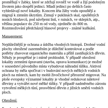
proměňují v žabky, které se zdržují rovněž ve vodě a žijí podobným
životem jako dospělí jedinci. Mladí jedinci po deštích často
vyhledávají nové lokality. Koncem léta žáby vodu opouštějí a
migrují k zimním úkrytům. Zimují v puklinách skal, opuštěných
norách hlodavců, pod návějemi listí, v ruinách, ve sklepích, atp.,
většina populace do 250 m od vody, ojediněle do 800 m.
Rozmnožování předcházejí hlasové projevy - známé kuňkání.
Management:
Nejdůležitější je ochrana a údržba vhodných biotopů. Drobné vodní
plochy ohrožené zazemněním je důležité kontrolovat a podle
potřeby zbavovat organického materiálu a příliš zastiňujících dřevin.
Někdy je prospěšné je i mírně prohloubit. V případě ohrožení
lokality zemními úpravami (stavba, oprava komunikace) je možné
v sousedství původního místa vybudovat náhradní tůňku. Aktivní
ochrana by měla spočívat i v budování nových mělkých vodních
ploch na místech, kam by mohli živočichové přirozeně migrovat. Na
ploše evropsky významné lokality je vhodné redukovat náletové
dřeviny a vytvářet nové mělké tůňky. V případě nadměrného zárostu
vytvoření mělkých tůní, prosvětlení dřevin z jižních směrů vodních
ploch.
Ohrožení: