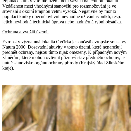
Populace kuňky v tomto území není vázána na jedinou lokalitu.
Vzdálenost mezi vhodnými stanovišti pro rozmnožování je ve
srovnání s okolní krajinou velmi vysoká. Negativně by mohlo
populaci kuňky obecné ovlivnit nevhodné užívání rybníků, resp.
jejich nevhodná technická úprava nebo nadměrná rybní obsádka.
Ochrana a využití území:
Evropsky významná lokalita Ovčírka je součástí evropské soustavy
Natura 2000. Dosavadní aktivity v tomto území, které nenarušují
předmět ochrany, nejsou tímto nijak omezeny. K případným novým
záměrům, které mohou ovlivnit příznivý stav předmětu ochrany, je
nutné stanovisko orgánu ochrany přírody (Krajský úřad Zlínského
kraje).