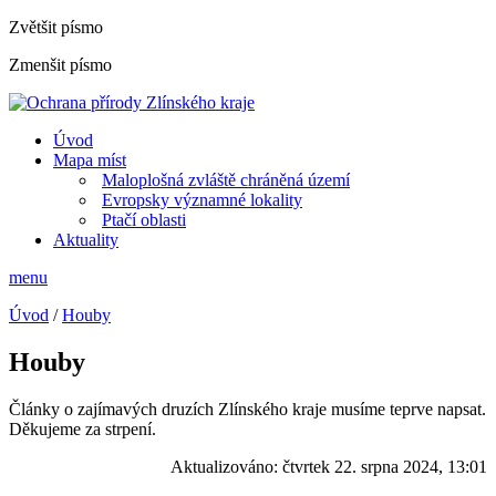
Zvětšit písmo
Zmenšit písmo
Úvod
Mapa míst
Maloplošná zvláště chráněná území
Evropsky významné lokality
Ptačí oblasti
Aktuality
menu
Úvod
/
Houby
Houby
Články o zajímavých druzích Zlínského kraje musíme teprve napsat.
Děkujeme za strpení.
Aktualizováno:
čtvrtek 22. srpna 2024, 13:01