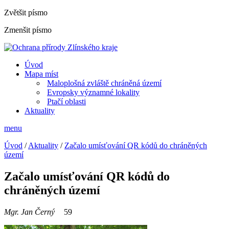
Zvětšit písmo
Zmenšit písmo
Úvod
Mapa míst
Maloplošná zvláště chráněná území
Evropsky významné lokality
Ptačí oblasti
Aktuality
menu
Úvod
/
Aktuality
/
Začalo umísťování QR kódů do chráněných
území
Začalo umísťování QR kódů do
chráněných území
Mgr. Jan Černý
59