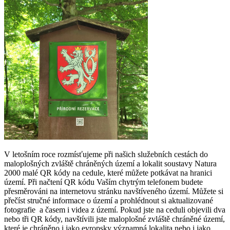
V letošním roce rozmísťujeme při našich služebních cestách do
maloplošných zvláště chráněných území a lokalit soustavy Natura
2000 malé QR kódy na cedule, které můžete potkávat na hranici
území. Při načtení QR kódu Vaším chytrým telefonem budete
přesměrováni na internetovu stránku navštíveného území. Můžete si
přečíst stručné informace o území a prohlédnout si aktualizované
fotografie a časem i videa z území. Pokud jste na ceduli objevili dva
nebo tři QR kódy, navštívili jste maloplošné zvláště chráněné území,
které je chráněno i jako evropsky významná lokalita nebo i jako