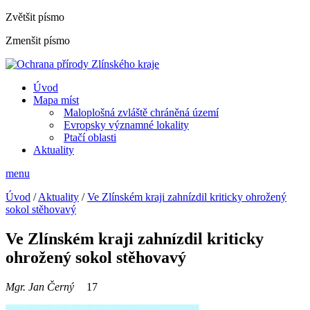
Zvětšit písmo
Zmenšit písmo
Úvod
Mapa míst
Maloplošná zvláště chráněná území
Evropsky významné lokality
Ptačí oblasti
Aktuality
menu
Úvod
/
Aktuality
/
Ve Zlínském kraji zahnízdil kriticky ohrožený
sokol stěhovavý
Ve Zlínském kraji zahnízdil kriticky
ohrožený sokol stěhovavý
Mgr. Jan Černý
17