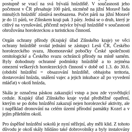
postupně se vrací na svá bývalá hnízdiště. V současnosti jeho
početnost v ČR přesahuje 100 párů, nicméně na jižní Moravě řada
minulých hnízdišť zůstává neobsazena. Počet párů na jižní Moravě
je do 11 párů, ve Zlínskem kraji pak 3 páry. Jedná se o druh, který je
citlivý na vyrušování, přičemž nejvíce bývají hnízdiště v současnosti
ohrožována horolezeckou a turistickou činností.
Orgán ochrany přírody (Krajský úřad Zlínského kraje) ve věci
ochrany hnízdiště svolal jednání se zástupci Lesů ČR, Českého
horolezeckého svazu, Jihomoravské pobočky České společnosti
ornitologické a Českého svazu ochránců přírody na místě samém.
Byly dohodnuty ochranné podmínky hnízdiště a to zejména
omezení veškerých horolezeckých činností v době od 1.3. do 30.6.
(období hnízdění = obsazování hnízdiště, obhajoba teritoria,
dostavování hnízda, snášení vajec a jejich inkubace až po vyvedení
mláďat) v okolí hnízda,
Skála je označena páskou zakazující vstup a jsou zde vysvětlující
cedule. Krajský úřad Zlínského kraje vydal předběžné opatření,
kterým se po dobu hnízdění zakazují nejen horolezecké aktivity, ale
i například dronování na celém území přírodní památky Kozel a v
jejím přilehlém okolí.
Pro úspěšné hnízdění sokolů je nyní stěžejní, aby měli klid. Z tohoto
důvodu je okolí skály hlídáno také dobrovolníky a byly instalovány