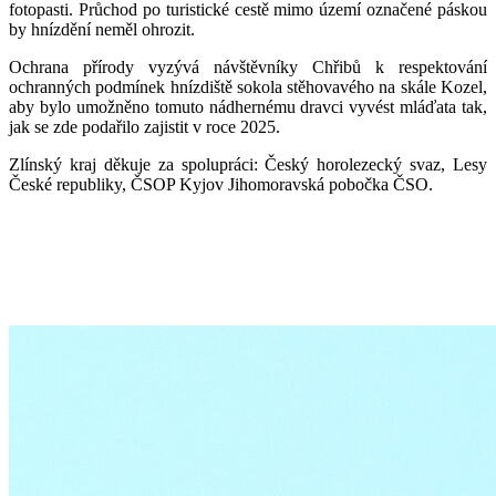
fotopasti. Průchod po turistické cestě mimo území označené páskou
by hnízdění neměl ohrozit.
Ochrana přírody vyzývá návštěvníky Chřibů k respektování
ochranných podmínek hnízdiště sokola stěhovavého na skále Kozel,
aby bylo umožněno tomuto nádhernému dravci vyvést mláďata tak,
jak se zde podařilo zajistit v roce 2025.
Zlínský kraj děkuje za spolupráci: Český horolezecký svaz, Lesy
České republiky, ČSOP Kyjov Jihomoravská pobočka ČSO.